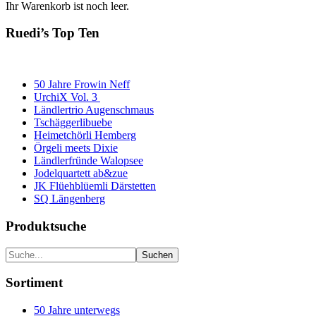
Ihr Warenkorb ist noch leer.
Ruedi’s Top Ten
50 Jahre Frowin Neff
UrchiX Vol. 3
Ländlertrio Augenschmaus
Tschäggerlibuebe
Heimetchörli Hemberg
Örgeli meets Dixie
Ländlerfründe Walopsee
Jodelquartett ab&zue
JK Flüehblüemli Därstetten
SQ Längenberg
Produktsuche
Sortiment
50 Jahre unterwegs