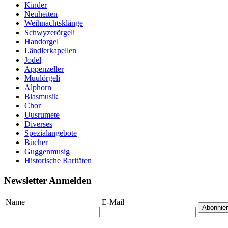
Kinder
Neuheiten
Weihnachtsklänge
Schwyzerörgeli
Handorgel
Ländlerkapellen
Jodel
Appenzeller
Muulörgeli
Alphorn
Blasmusik
Chor
Uusrumete
Diverses
Spezialangebote
Bücher
Guggenmusig
Historische Raritäten
Newsletter Anmelden
Name
E-Mail
Abonnie