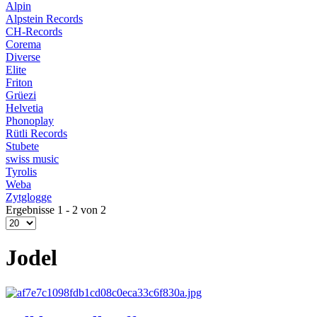
Alpin
Alpstein Records
CH-Records
Corema
Diverse
Elite
Friton
Grüezi
Helvetia
Phonoplay
Rütli Records
Stubete
swiss music
Tyrolis
Weba
Zytglogge
Ergebnisse 1 - 2 von 2
Jodel