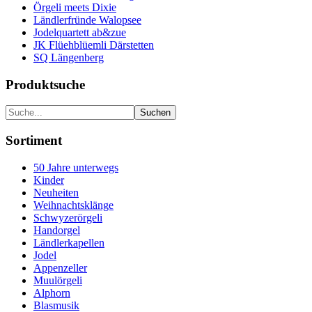
Örgeli meets Dixie
Ländlerfründe Walopsee
Jodelquartett ab&zue
JK Flüehblüemli Därstetten
SQ Längenberg
Produktsuche
Sortiment
50 Jahre unterwegs
Kinder
Neuheiten
Weihnachtsklänge
Schwyzerörgeli
Handorgel
Ländlerkapellen
Jodel
Appenzeller
Muulörgeli
Alphorn
Blasmusik