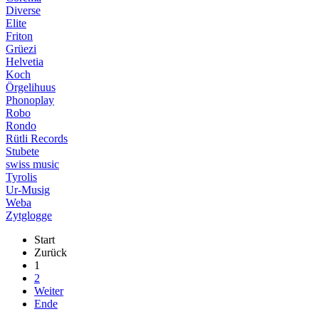
Diverse
Elite
Friton
Grüezi
Helvetia
Koch
Örgelihuus
Phonoplay
Robo
Rondo
Rütli Records
Stubete
swiss music
Tyrolis
Ur-Musig
Weba
Zytglogge
Start
Zurück
1
2
Weiter
Ende