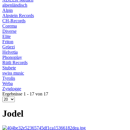
alpenländisch
Alpin
Alpstein Records
CH-Records
Corema
Diverse
Elite
Friton
Grüezi
Helvetia
Phonoplay
Rütli Records
Stubete
swiss music
Tyrolis
Weba
Zytglogge
Ergebnisse 1 - 17 von 17
Jodel