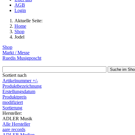
AGB
Login
Aktuelle Seite:
Home
Shop
Jodel
Shop
Markt / Messe
Ruedis Musigposcht
Sortiert nach
Artikelnummer +/-
Produktbezeichnung
Erstellungsdatum
Produktpreis
modifiziert
Sortierung
Hersteller:
ADLER Musik
Alle Hersteller
aare records
ADLER Medien