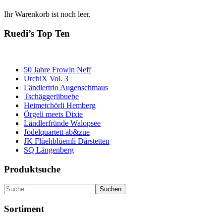
Ihr Warenkorb ist noch leer.
Ruedi’s Top Ten
50 Jahre Frowin Neff
UrchiX Vol. 3
Ländlertrio Augenschmaus
Tschäggerlibuebe
Heimetchörli Hemberg
Örgeli meets Dixie
Ländlerfründe Walopsee
Jodelquartett ab&zue
JK Flüehblüemli Därstetten
SQ Längenberg
Produktsuche
Sortiment