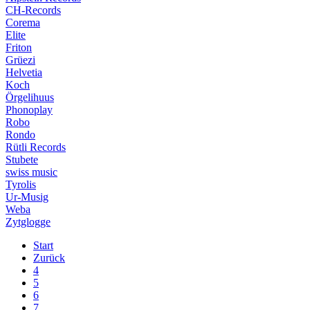
CH-Records
Corema
Elite
Friton
Grüezi
Helvetia
Koch
Örgelihuus
Phonoplay
Robo
Rondo
Rütli Records
Stubete
swiss music
Tyrolis
Ur-Musig
Weba
Zytglogge
Start
Zurück
4
5
6
7