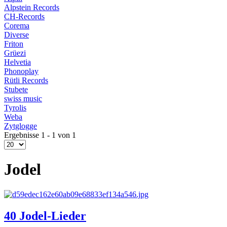
Alpstein Records
CH-Records
Corema
Diverse
Friton
Grüezi
Helvetia
Phonoplay
Rütli Records
Stubete
swiss music
Tyrolis
Weba
Zytglogge
Ergebnisse 1 - 1 von 1
Jodel
40 Jodel-Lieder