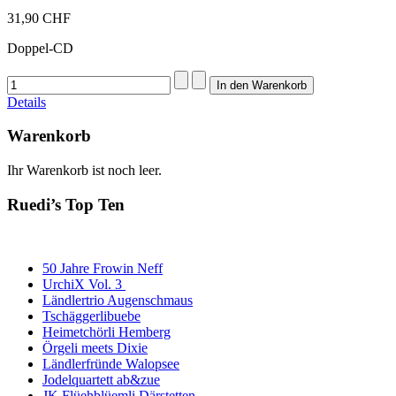
31,90 CHF
Doppel-CD
Details
Warenkorb
Ihr Warenkorb ist noch leer.
Ruedi’s Top Ten
50 Jahre Frowin Neff
UrchiX Vol. 3
Ländlertrio Augenschmaus
Tschäggerlibuebe
Heimetchörli Hemberg
Örgeli meets Dixie
Ländlerfründe Walopsee
Jodelquartett ab&zue
JK Flüehblüemli Därstetten