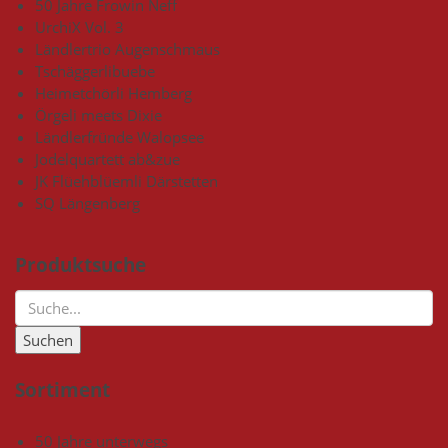
50 Jahre Frowin Neff
UrchiX Vol. 3
Ländlertrio Augenschmaus
Tschäggerlibuebe
Heimetchörli Hemberg
Örgeli meets Dixie
Ländlerfründe Walopsee
Jodelquartett ab&zue
JK Flüehblüemli Därstetten
SQ Längenberg
Produktsuche
Sortiment
50 Jahre unterwegs