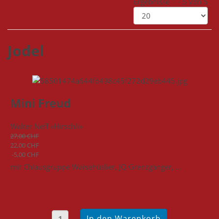
Ergebnisse 1 - 5 von 5
Jodel
Mini Freud
Walter Neff «Hirschli»
27,00 CHF
22,00 CHF
-5,00 CHF
mit Chlausgruppe Waisehüslier, JQ Grenzgänger, ...