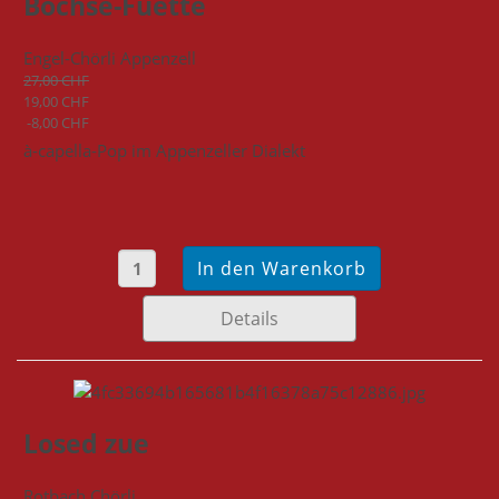
Böchse-Fuette
Engel-Chörli Appenzell
27,00 CHF
19,00 CHF
-8,00 CHF
à-capella-Pop im Appenzeller Dialekt
Details
Losed zue
Rotbach Chörli