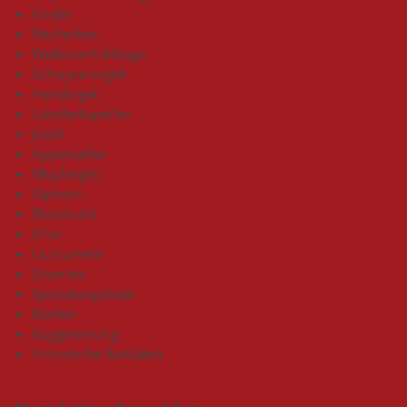
Kinder
Neuheiten
Weihnachtsklänge
Schwyzerörgeli
Handorgel
Ländlerkapellen
Jodel
Appenzeller
Muulörgeli
Alphorn
Blasmusik
Chor
Uusrumete
Diverses
Spezialangebote
Bücher
Guggenmusig
Historische Raritäten