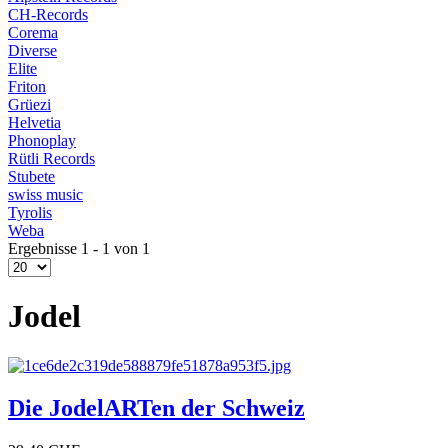
CH-Records
Corema
Diverse
Elite
Friton
Grüezi
Helvetia
Phonoplay
Rütli Records
Stubete
swiss music
Tyrolis
Weba
Ergebnisse 1 - 1 von 1
Jodel
Die JodelARTen der Schweiz