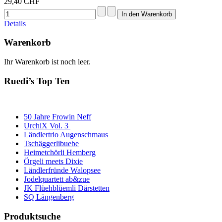
29,40 CHF
Details
Warenkorb
Ihr Warenkorb ist noch leer.
Ruedi’s Top Ten
50 Jahre Frowin Neff
UrchiX Vol. 3
Ländlertrio Augenschmaus
Tschäggerlibuebe
Heimetchörli Hemberg
Örgeli meets Dixie
Ländlerfründe Walopsee
Jodelquartett ab&zue
JK Flüehblüemli Därstetten
SQ Längenberg
Produktsuche