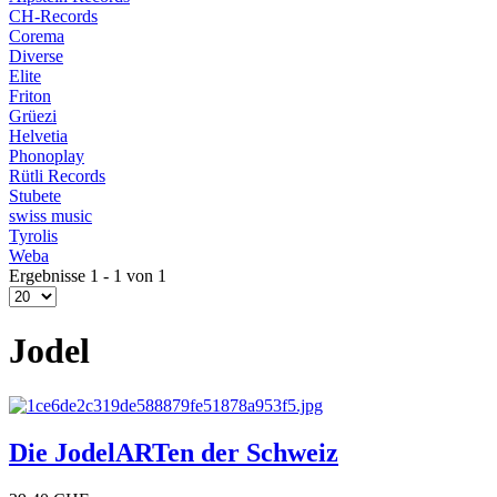
CH-Records
Corema
Diverse
Elite
Friton
Grüezi
Helvetia
Phonoplay
Rütli Records
Stubete
swiss music
Tyrolis
Weba
Ergebnisse 1 - 1 von 1
Jodel
Die JodelARTen der Schweiz