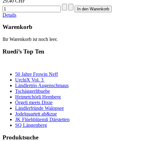
29,40 CHF
Details
Warenkorb
Ihr Warenkorb ist noch leer.
Ruedi’s Top Ten
50 Jahre Frowin Neff
UrchiX Vol. 3
Ländlertrio Augenschmaus
Tschäggerlibuebe
Heimetchörli Hemberg
Örgeli meets Dixie
Ländlerfründe Walopsee
Jodelquartett ab&zue
JK Flüehblüemli Därstetten
SQ Längenberg
Produktsuche