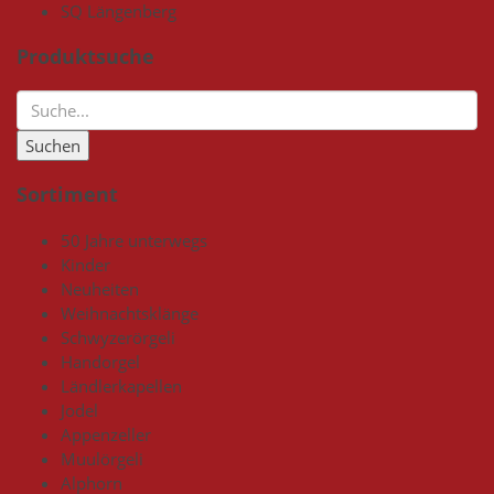
SQ Längenberg
Produktsuche
Sortiment
50 Jahre unterwegs
Kinder
Neuheiten
Weihnachtsklänge
Schwyzerörgeli
Handorgel
Ländlerkapellen
Jodel
Appenzeller
Muulörgeli
Alphorn