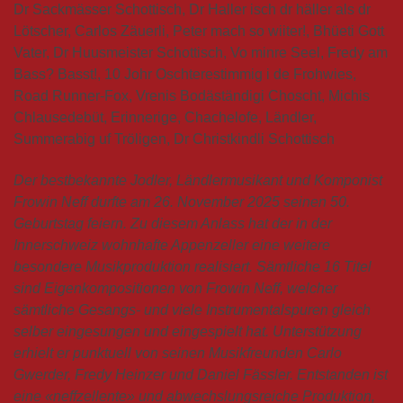
Dr Sackmässer Schottisch, Dr Haller isch dr häller als dr
Lötscher, Carlos Zäuerli, Peter mach so wiiter!, Bhüeti Gott
Vater, Dr Huusmeister Schottisch, Vo minre Seel, Fredy am
Bass? Basst!, 10 Johr Oschterestimmig i de Frohwies,
Road Runner-Fox, Vrenis Bodäständigi Choscht, Michis
Chlausedebüt, Erinnerige, Chachelofe, Ländler,
Summerabig uf Tröligen, Dr Christkindli Schottisch
Der bestbekannte Jodler, Ländlermusikant und Komponist
Frowin Neff durfte am 26. November 2025 seinen 50.
Geburtstag feiern. Zu diesem Anlass hat der in der
Innerschweiz wohnhafte Appenzeller eine weitere
besondere Musikproduktion realisiert. Sämtliche 16 Titel
sind Eigenkompositionen von Frowin Neff, welcher
sämtliche Gesangs- und viele Instrumentalspuren gleich
selber eingesungen und eingespielt hat. Unterstützung
erhielt er punktuell von seinen Musikfreunden Carlo
Gwerder, Fredy Heinzer und Daniel Fässler. Entstanden ist
eine «neffzellente» und abwechslungsreiche Produktion,