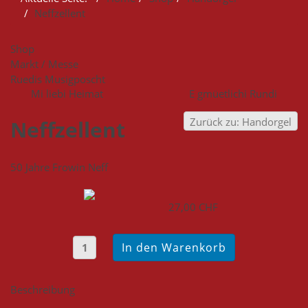
Neffzellent
Shop
Markt / Messe
Ruedis Musigposcht
Mi liebi Heimat
E gmüetlichi Rundi
Zurück zu: Handorgel
Neffzellent
50 Jahre Frowin Neff
27,00 CHF
Beschreibung