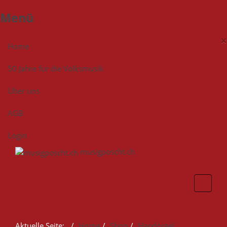
Menü
×
Home
50 Jahre für die Volksmusik
Über uns
AGB
Login
musigposcht.ch
Aktuelle Seite:
Home
Shop
Handorgel