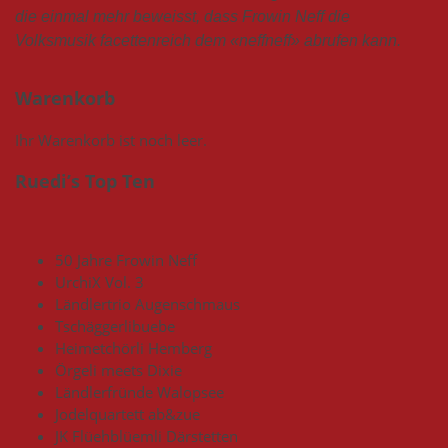
die einmal mehr beweisst, dass Frowin Neff die
Volksmusik facettenreich dem «neffneff» abrufen kann.
Warenkorb
Ihr Warenkorb ist noch leer.
Ruedi’s Top Ten
50 Jahre Frowin Neff
UrchiX Vol. 3
Ländlertrio Augenschmaus
Tschäggerlibuebe
Heimetchörli Hemberg
Örgeli meets Dixie
Ländlerfründe Walopsee
Jodelquartett ab&zue
JK Flüehblüemli Därstetten