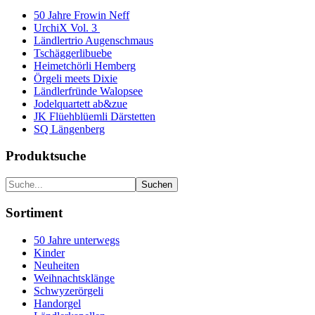
50 Jahre Frowin Neff
UrchiX Vol. 3
Ländlertrio Augenschmaus
Tschäggerlibuebe
Heimetchörli Hemberg
Örgeli meets Dixie
Ländlerfründe Walopsee
Jodelquartett ab&zue
JK Flüehblüemli Därstetten
SQ Längenberg
Produktsuche
Sortiment
50 Jahre unterwegs
Kinder
Neuheiten
Weihnachtsklänge
Schwyzerörgeli
Handorgel