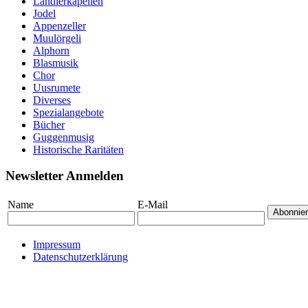
Ländlerkapellen
Jodel
Appenzeller
Muulörgeli
Alphorn
Blasmusik
Chor
Uusrumete
Diverses
Spezialangebote
Bücher
Guggenmusig
Historische Raritäten
Newsletter Anmelden
Name
E-Mail
Abonnie
Impressum
Datenschutzerklärung