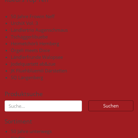
50 Jahre Frowin Neff
UrchiX Vol. 3
Ländlertrio Augenschmaus
Tschäggerlibuebe
Heimetchörli Hemberg
Örgeli meets Dixie
Ländlerfründe Walopsee
Jodelquartett ab&zue
JK Flüehblüemli Därstetten
SQ Längenberg
Produktsuche
Sortiment
50 Jahre unterwegs
Kinder