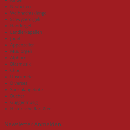
Neuheiten
Weihnachtsklänge
Schwyzerörgeli
Handorgel
Ländlerkapellen
Jodel
Appenzeller
Muulörgeli
Alphorn
Blasmusik
Chor
Uusrumete
Diverses
Spezialangebote
Bücher
Guggenmusig
Historische Raritäten
Newsletter Anmelden