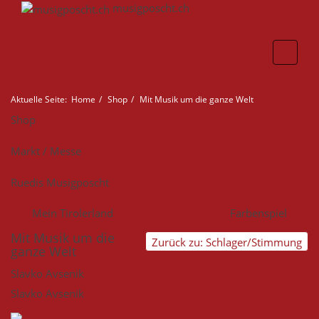
musigposcht.ch
Aktuelle Seite:
Home
Shop
Mit Musik um die ganze Welt
Shop
Markt / Messe
Ruedis Musigposcht
Mein Tirolerland
Farbenspiel
Mit Musik um die
Zurück zu: Schlager/Stimmung
ganze Welt
Slavko Avsenik
Slavko Avsenik